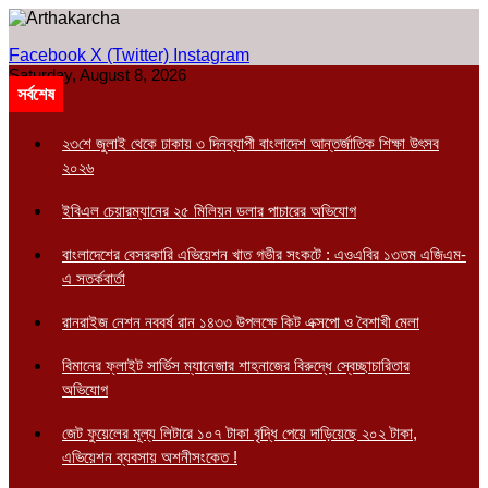
Facebook
X (Twitter)
Instagram
Saturday, August 8, 2026
সর্বশেষ
২৩শে জুলাই থেকে ঢাকায় ৩ দিনব্যাপী বাংলাদেশ আন্তর্জাতিক শিক্ষা উৎসব
২০২৬
ইবিএল চেয়ারম্যানের ২৫ মিলিয়ন ডলার পাচারের অভিযোগ
বাংলাদেশের বেসরকারি এভিয়েশন খাত গভীর সংকটে : এওএবির ১৩তম এজিএম-
এ সতর্কবার্তা
রানরাইজ নেশন নববর্ষ রান ১৪৩৩ উপলক্ষে কিট এক্সপো ও বৈশাখী মেলা
বিমানের ফ্লাইট সার্ভিস ম্যানেজার শাহনাজের বিরুদ্ধে স্বেচ্ছাচারিতার
অভিযোগ
জেট ফুয়েলের মূল্য লিটারে ১০৭ টাকা বৃদ্ধি পেয়ে দাড়িয়েছে ২০২ টাকা,
এভিয়েশন ব্যবসায় অশনীসংকেত !