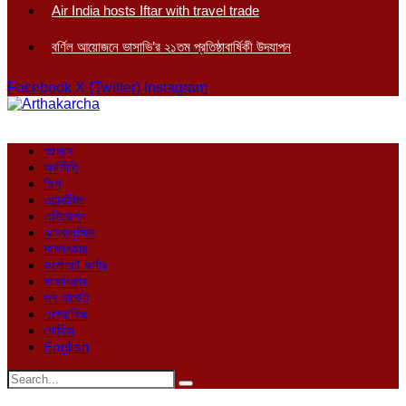
Air India hosts Iftar with travel trade
বর্ণিল আয়োজনে ভাসাভি’র ২১তম প্রতিষ্ঠাবার্ষিকী উদযাপন
Facebook
X (Twitter)
Instagram
প্রচ্ছদ
অর্থনীতি
শিল্প
ওয়ার্ল্ডবিজ
এভিয়েশন
এক্সক্লুসিভ
সাক্ষাৎকার
কর্পোরেট কর্নার
সাক্ষাৎকার
জব মার্কেট
এগ্রোবিজ
শোবিজ
English