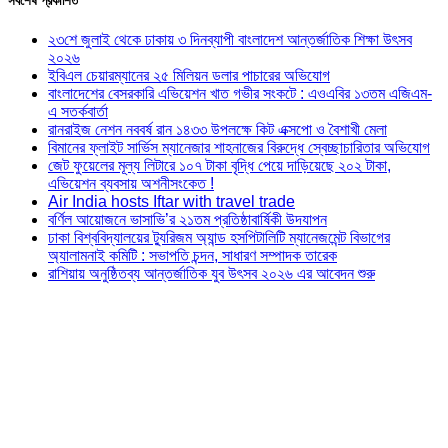
সর্বশেষ প্রকাশিত
২৩শে জুলাই থেকে ঢাকায় ৩ দিনব্যাপী বাংলাদেশ আন্তর্জাতিক শিক্ষা উৎসব
২০২৬
ইবিএল চেয়ারম্যানের ২৫ মিলিয়ন ডলার পাচারের অভিযোগ
বাংলাদেশের বেসরকারি এভিয়েশন খাত গভীর সংকটে : এওএবির ১৩তম এজিএম-
এ সতর্কবার্তা
রানরাইজ নেশন নববর্ষ রান ১৪৩৩ উপলক্ষে কিট এক্সপো ও বৈশাখী মেলা
বিমানের ফ্লাইট সার্ভিস ম্যানেজার শাহনাজের বিরুদ্ধে স্বেচ্ছাচারিতার অভিযোগ
জেট ফুয়েলের মূল্য লিটারে ১০৭ টাকা বৃদ্ধি পেয়ে দাড়িয়েছে ২০২ টাকা,
এভিয়েশন ব্যবসায় অশনীসংকেত !
Air India hosts Iftar with travel trade
বর্ণিল আয়োজনে ভাসাভি’র ২১তম প্রতিষ্ঠাবার্ষিকী উদযাপন
ঢাকা বিশ্ববিদ্যালয়ের ট্যুরিজম অ্যান্ড হসপিটালিটি ম্যানেজমেন্ট বিভাগের
অ্যালামনাই কমিটি : সভাপতি চন্দন, সাধারণ সম্পাদক তারেক
রাশিয়ায় অনুষ্ঠিতব্য আন্তর্জাতিক যুব উৎসব ২০২৬ এর আবেদন শুরু