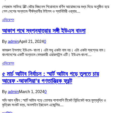
শেহজাদ সাফির: বিল্ট বেটার বিজনেস শিরোনামে বর্ণিল আয়োজনের মধ্য দিয়ে অনুষ্ঠিত হয়ে
গেল দেশের অন্যতম শীর্ষস্থানীয় টাইলস ও স্যানিটারী ওয়্যার…
এভিয়েশন
আকাশ পথে স্বপ্নযাত্রার সঙ্গী ইউএস বাংলা
By
admin
April 21, 2024
0
কামরুল ইসলাম: ইউএস- বাংলা। এটা শুধু একটা নাম নয়। এটা একটা স্বপ্নের নাম।
বাংলাদেশের একটি অন্যতম বেসরকারী এয়ারলাইন্স এটি। ইউএস-বাংলা…
এভিয়েশন
৫ মার্চ আটাব নির্বাচন : স্মার্ট আটাব গড়ে তুলতে চায়
আরেফ -আফসিয়া’র গণতান্ত্রিক ফ্রন্ট
By
admin
March 1, 2024
0
সমি আল দ্বীন : স্মার্ট আটাব গড়ে তোলার পাশাপাশি টিকেট সিন্ডিকেট করে মুল্যবৃদ্ধি ও
কৃত্রিম সংকট বন্ধ, অনলাইন ট্রাভেল এজেন্সির…