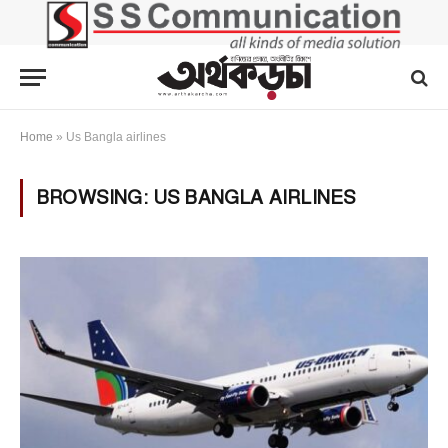
Home
»
Us Bangla airlines
BROWSING:
US BANGLA AIRLINES