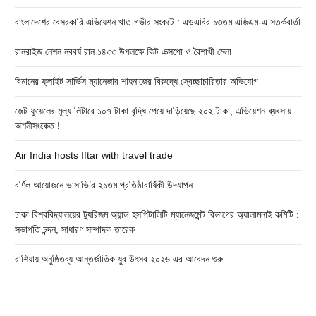
বাংলাদেশের বেসরকারি এভিয়েশন খাত গভীর সংকটে : এওএবির ১৩তম এজিএম-এ সতর্কবার্তা
রানরাইজ নেশন নববর্ষ রান ১৪৩৩ উপলক্ষে কিট এক্সপো ও বৈশাখী মেলা
বিমানের ফ্লাইট সার্ভিস ম্যানেজার শাহনাজের বিরুদ্ধে স্বেচ্ছাচারিতার অভিযোগ
জেট ফুয়েলের মূল্য লিটারে ১০৭ টাকা বৃদ্ধি পেয়ে দাড়িয়েছে ২০২ টাকা, এভিয়েশন ব্যবসায়
অশনীসংকেত !
Air India hosts Iftar with travel trade
বর্ণিল আয়োজনে ভাসাভি’র ২১তম প্রতিষ্ঠাবার্ষিকী উদযাপন
ঢাকা বিশ্ববিদ্যালয়ের ট্যুরিজম অ্যান্ড হসপিটালিটি ম্যানেজমেন্ট বিভাগের অ্যালামনাই কমিটি :
সভাপতি চন্দন, সাধারণ সম্পাদক তারেক
রাশিয়ায় অনুষ্ঠিতব্য আন্তর্জাতিক যুব উৎসব ২০২৬ এর আবেদন শুরু