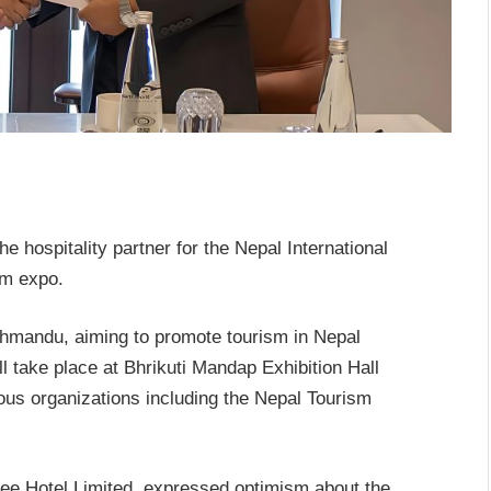
 hospitality partner for the Nepal International
sm expo.
hmandu, aiming to promote tourism in Nepal
l take place at Bhrikuti Mandap Exhibition Hall
ous organizations including the Nepal Tourism
ee Hotel Limited, expressed optimism about the