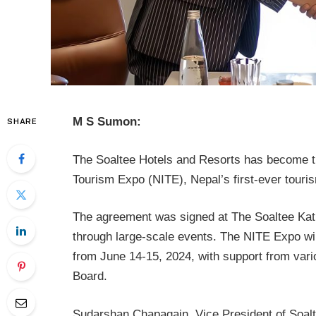
M S Sumon:
SHARE
The Soaltee Hotels and Resorts has become the
Tourism Expo (NITE), Nepal’s first-ever touri
The agreement was signed at The Soaltee Kat
through large-scale events. The NITE Expo wil
from June 14-15, 2024, with support from vari
Board.
Sudarshan Chapagain, Vice President of Soalt