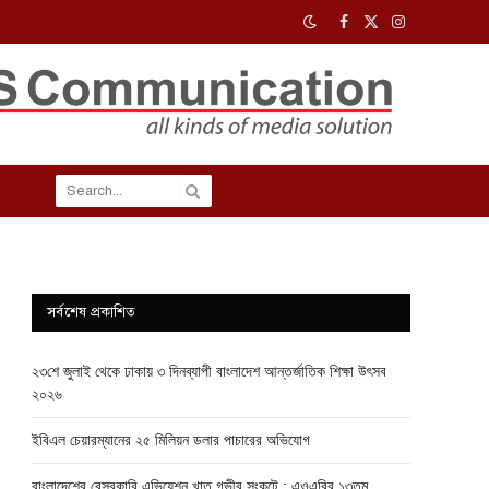
Facebook
X
Instagram
(Twitter)
সর্বশেষ প্রকাশিত
২৩শে জুলাই থেকে ঢাকায় ৩ দিনব্যাপী বাংলাদেশ আন্তর্জাতিক শিক্ষা উৎসব
২০২৬
ইবিএল চেয়ারম্যানের ২৫ মিলিয়ন ডলার পাচারের অভিযোগ
বাংলাদেশের বেসরকারি এভিয়েশন খাত গভীর সংকটে : এওএবির ১৩তম