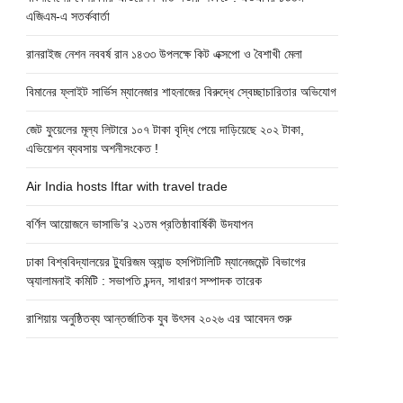
এজিএম-এ সতর্কবার্তা
রানরাইজ নেশন নববর্ষ রান ১৪৩৩ উপলক্ষে কিট এক্সপো ও বৈশাখী মেলা
বিমানের ফ্লাইট সার্ভিস ম্যানেজার শাহনাজের বিরুদ্ধে স্বেচ্ছাচারিতার অভিযোগ
জেট ফুয়েলের মূল্য লিটারে ১০৭ টাকা বৃদ্ধি পেয়ে দাড়িয়েছে ২০২ টাকা,
এভিয়েশন ব্যবসায় অশনীসংকেত !
Air India hosts Iftar with travel trade
বর্ণিল আয়োজনে ভাসাভি’র ২১তম প্রতিষ্ঠাবার্ষিকী উদযাপন
ঢাকা বিশ্ববিদ্যালয়ের ট্যুরিজম অ্যান্ড হসপিটালিটি ম্যানেজমেন্ট বিভাগের
অ্যালামনাই কমিটি : সভাপতি চন্দন, সাধারণ সম্পাদক তারেক
রাশিয়ায় অনুষ্ঠিতব্য আন্তর্জাতিক যুব উৎসব ২০২৬ এর আবেদন শুরু