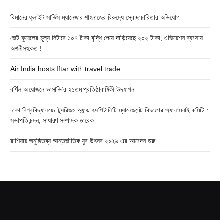
বিমানের ফ্লাইট সার্ভিস ম্যানেজার শাহনাজের বিরুদ্ধে স্বেচ্ছাচারিতার অভিযোগ
জেট ফুয়েলের মূল্য লিটারে ১০৭ টাকা বৃদ্ধি পেয়ে দাড়িয়েছে ২০২ টাকা, এভিয়েশন ব্যবসায়
অশনীসংকেত !
Air India hosts Iftar with travel trade
বর্ণিল আয়োজনে ভাসাভি’র ২১তম প্রতিষ্ঠাবার্ষিকী উদযাপন
ঢাকা বিশ্ববিদ্যালয়ের ট্যুরিজম অ্যান্ড হসপিটালিটি ম্যানেজমেন্ট বিভাগের অ্যালামনাই কমিটি :
সভাপতি চন্দন, সাধারণ সম্পাদক তারেক
রাশিয়ায় অনুষ্ঠিতব্য আন্তর্জাতিক যুব উৎসব ২০২৬ এর আবেদন শুরু