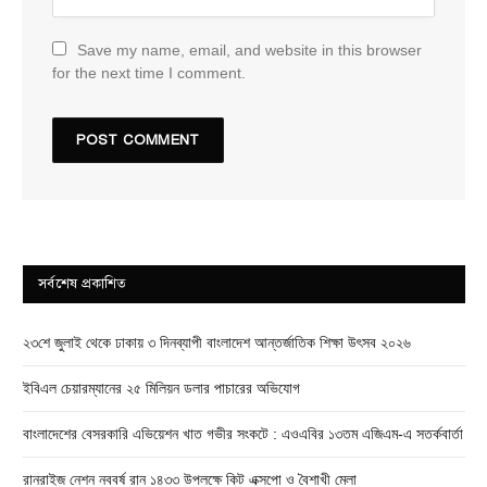
Save my name, email, and website in this browser
for the next time I comment.
সর্বশেষ প্রকাশিত
২৩শে জুলাই থেকে ঢাকায় ৩ দিনব্যাপী বাংলাদেশ আন্তর্জাতিক শিক্ষা উৎসব ২০২৬
ইবিএল চেয়ারম্যানের ২৫ মিলিয়ন ডলার পাচারের অভিযোগ
বাংলাদেশের বেসরকারি এভিয়েশন খাত গভীর সংকটে : এওএবির ১৩তম এজিএম-এ সতর্কবার্তা
রানরাইজ নেশন নববর্ষ রান ১৪৩৩ উপলক্ষে কিট এক্সপো ও বৈশাখী মেলা