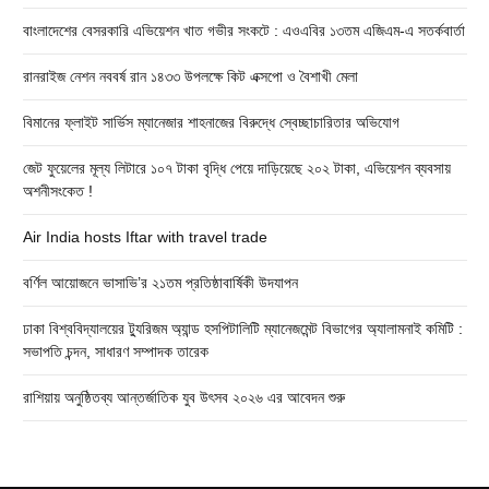
বাংলাদেশের বেসরকারি এভিয়েশন খাত গভীর সংকটে : এওএবির ১৩তম এজিএম-এ সতর্কবার্তা
রানরাইজ নেশন নববর্ষ রান ১৪৩৩ উপলক্ষে কিট এক্সপো ও বৈশাখী মেলা
বিমানের ফ্লাইট সার্ভিস ম্যানেজার শাহনাজের বিরুদ্ধে স্বেচ্ছাচারিতার অভিযোগ
জেট ফুয়েলের মূল্য লিটারে ১০৭ টাকা বৃদ্ধি পেয়ে দাড়িয়েছে ২০২ টাকা, এভিয়েশন ব্যবসায়
অশনীসংকেত !
Air India hosts Iftar with travel trade
বর্ণিল আয়োজনে ভাসাভি’র ২১তম প্রতিষ্ঠাবার্ষিকী উদযাপন
ঢাকা বিশ্ববিদ্যালয়ের ট্যুরিজম অ্যান্ড হসপিটালিটি ম্যানেজমেন্ট বিভাগের অ্যালামনাই কমিটি :
সভাপতি চন্দন, সাধারণ সম্পাদক তারেক
রাশিয়ায় অনুষ্ঠিতব্য আন্তর্জাতিক যুব উৎসব ২০২৬ এর আবেদন শুরু