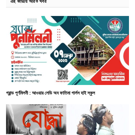
এই জাতীয় আরও খবর
গ্রান্ড পূর্ণমিলনী : আওয়ার লেডি অব ফাতিমা গার্লস হাই স্কুল