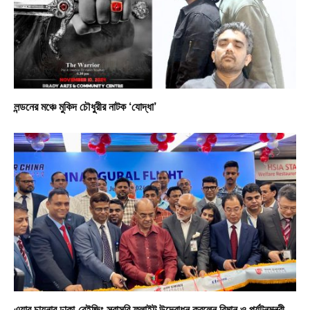
লন্ডনের মঞ্চে মুকিদ চৌধুরীর নাটক ‘যোদ্ধা’
এয়ার চায়নার ঢাকা-বেইজিং সরাসরি ফ্লাইট উদ্বোধন করলেন বিমান ও পর্যটনমন্ত্রী