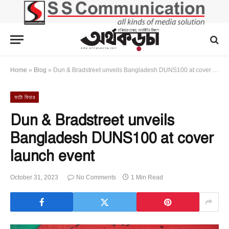
Home
»
Blog
»
Dun & Bradstreet unveils Bangladesh DUNS100 at cover launch event
ফটো ফিচার
Dun & Bradstreet unveils
Bangladesh DUNS100 at cover
launch event
October 31, 2023
No Comments
1 Min Read