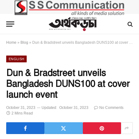
Home
»
Blog
»
Dun & Bradstreet unveils Bangladesh DUNS100 at cover launch event
ENGLISH
Dun & Bradstreet unveils
Bangladesh DUNS100 at cover
launch event
October 31, 2023
Updated:
October 31, 2023
No Comments
2 Mins Read