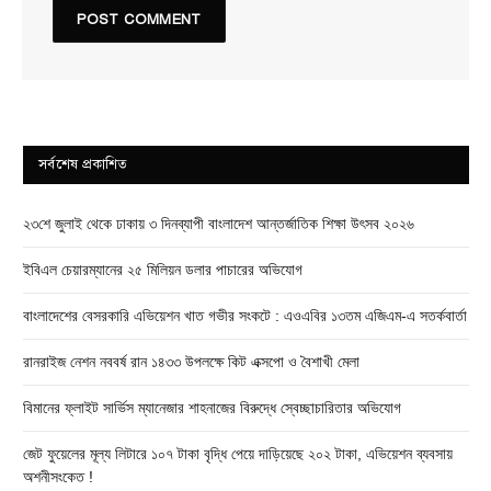
সর্বশেষ প্রকাশিত
২৩শে জুলাই থেকে ঢাকায় ৩ দিনব্যাপী বাংলাদেশ আন্তর্জাতিক শিক্ষা উৎসব ২০২৬
ইবিএল চেয়ারম্যানের ২৫ মিলিয়ন ডলার পাচারের অভিযোগ
বাংলাদেশের বেসরকারি এভিয়েশন খাত গভীর সংকটে : এওএবির ১৩তম এজিএম-এ সতর্কবার্তা
রানরাইজ নেশন নববর্ষ রান ১৪৩৩ উপলক্ষে কিট এক্সপো ও বৈশাখী মেলা
বিমানের ফ্লাইট সার্ভিস ম্যানেজার শাহনাজের বিরুদ্ধে স্বেচ্ছাচারিতার অভিযোগ
জেট ফুয়েলের মূল্য লিটারে ১০৭ টাকা বৃদ্ধি পেয়ে দাড়িয়েছে ২০২ টাকা, এভিয়েশন ব্যবসায়
অশনীসংকেত !