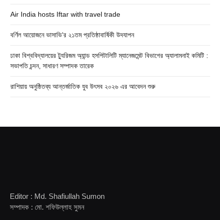
Air India hosts Iftar with travel trade
বর্ণিল আয়োজনে ভাসাভি’র ২১তম প্রতিষ্ঠাবার্ষিকী উদযাপন
ঢাকা বিশ্ববিদ্যালয়ের ট্যুরিজম অ্যান্ড হসপিটালিটি ম্যানেজমেন্ট বিভাগের অ্যালামনাই কমিটি :
সভাপতি চন্দন, সাধারণ সম্পাদক তারেক
রাশিয়ায় অনুষ্ঠিতব্য আন্তর্জাতিক যুব উৎসব ২০২৬ এর আবেদন শুরু
Editor : Md. Shafiullah Sumon
সম্পাদক : মো. শফিউল্লাহ সুমন