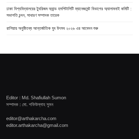
ঢাকা বিশ্ববিদ্যালয়ের ট্যুরিজম অ্যান্ড হসপিটালিটি ম্যানেজমেন্ট বিভাগের অ্যালামনাই কমিটি :
সভাপতি চন্দন, সাধারণ সম্পাদক তারেক
রাশিয়ায় অনুষ্ঠিতব্য আন্তর্জাতিক যুব উৎসব ২০২৬ এর আবেদন শুরু
Editor : Md. Shafiullah Sumon
সম্পাদক : মো. শফিউল্লাহ সুমন
editor@arthakarcha.com
editor.arthakarcha@gmail.com