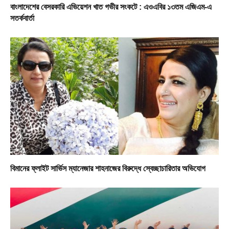
বাংলাদেশের বেসরকারি এভিয়েশন খাত গভীর সংকটে : এওএবির ১৩তম এজিএম-এ
সতর্কবার্তা
বিমানের ফ্লাইট সার্ভিস ম্যানেজার শাহনাজের বিরুদ্ধে স্বেচ্ছাচারিতার অভিযোগ