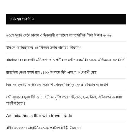
সর্বশেষ প্রকাশিত
২৩শে জুলাই থেকে ঢাকায় ৩ দিনব্যাপী বাংলাদেশ আন্তর্জাতিক শিক্ষা উৎসব ২০২৬
ইবিএল চেয়ারম্যানের ২৫ মিলিয়ন ডলার পাচারের অভিযোগ
বাংলাদেশের বেসরকারি এভিয়েশন খাত গভীর সংকটে : এওএবির ১৩তম এজিএম-এ সতর্কবার্তা
রানরাইজ নেশন নববর্ষ রান ১৪৩৩ উপলক্ষে কিট এক্সপো ও বৈশাখী মেলা
বিমানের ফ্লাইট সার্ভিস ম্যানেজার শাহনাজের বিরুদ্ধে স্বেচ্ছাচারিতার অভিযোগ
জেট ফুয়েলের মূল্য লিটারে ১০৭ টাকা বৃদ্ধি পেয়ে দাড়িয়েছে ২০২ টাকা, এভিয়েশন ব্যবসায়
অশনীসংকেত !
Air India hosts Iftar with travel trade
বর্ণিল আয়োজনে ভাসাভি’র ২১তম প্রতিষ্ঠাবার্ষিকী উদযাপন