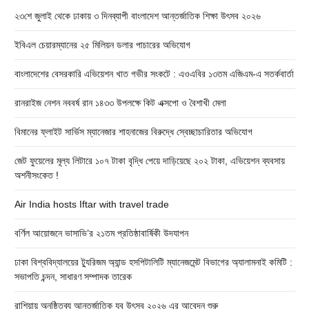
২৩শে জুলাই থেকে ঢাকায় ৩ দিনব্যাপী বাংলাদেশ আন্তর্জাতিক শিক্ষা উৎসব ২০২৬
ইবিএল চেয়ারম্যানের ২৫ মিলিয়ন ডলার পাচারের অভিযোগ
বাংলাদেশের বেসরকারি এভিয়েশন খাত গভীর সংকটে : এওএবির ১৩তম এজিএম-এ সতর্কবার্তা
রানরাইজ নেশন নববর্ষ রান ১৪৩৩ উপলক্ষে কিট এক্সপো ও বৈশাখী মেলা
বিমানের ফ্লাইট সার্ভিস ম্যানেজার শাহনাজের বিরুদ্ধে স্বেচ্ছাচারিতার অভিযোগ
জেট ফুয়েলের মূল্য লিটারে ১০৭ টাকা বৃদ্ধি পেয়ে দাড়িয়েছে ২০২ টাকা, এভিয়েশন ব্যবসায়
অশনীসংকেত !
Air India hosts Iftar with travel trade
বর্ণিল আয়োজনে ভাসাভি’র ২১তম প্রতিষ্ঠাবার্ষিকী উদযাপন
ঢাকা বিশ্ববিদ্যালয়ের ট্যুরিজম অ্যান্ড হসপিটালিটি ম্যানেজমেন্ট বিভাগের অ্যালামনাই কমিটি :
সভাপতি চন্দন, সাধারণ সম্পাদক তারেক
রাশিয়ায় অনুষ্ঠিতব্য আন্তর্জাতিক যুব উৎসব ২০২৬ এর আবেদন শুরু