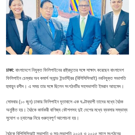
ঢাকা:
বাংলাদেশে নিযুক্ত ফিলিপাইনের রাষ্ট্রদূতের সঙ্গে সাক্ষাৎ করেছেন বাংলাদেশ
ফিলিপাইন চেম্বার অব কমার্স অ্যান্ড ইন্ডাস্ট্রির (বিপিসিসিআই) নবনিযুক্ত সভাপতি
হুমায়ুন রশীদ। এ সময় তার সঙ্গে ছিলেন সংগঠনটির সহসভাপতি ইমরান আহমেদ।
সোমবার (১০ জুন) ঢাকায় ফিলিপাইন দূতাবাসে এক ঘণ্টাব্যাপী তাদের মধ্যে বৈঠক
অনুষ্ঠিত হয়। বৈঠকে কার্যকরী বাণিজ্য কৌশলসহ দুই দেশের মধ্যে ব্যবসার সম্ভাব্য
সুযোগ ও চ্যালেঞ্জ নিয়ে গুরুত্বপূর্ণ আলোচনা হয়।
বৈঠকে বিপিসিসিআই সভাপতি ও সহ-সভাপতি ২০২৪ ও ২০২৫ সালে সংগঠনের