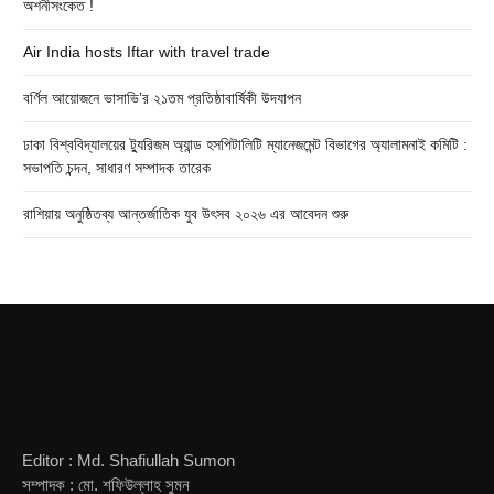
অশনীসংকেত !
Air India hosts Iftar with travel trade
বর্ণিল আয়োজনে ভাসাভি’র ২১তম প্রতিষ্ঠাবার্ষিকী উদযাপন
ঢাকা বিশ্ববিদ্যালয়ের ট্যুরিজম অ্যান্ড হসপিটালিটি ম্যানেজমেন্ট বিভাগের অ্যালামনাই কমিটি :
সভাপতি চন্দন, সাধারণ সম্পাদক তারেক
রাশিয়ায় অনুষ্ঠিতব্য আন্তর্জাতিক যুব উৎসব ২০২৬ এর আবেদন শুরু
Editor : Md. Shafiullah Sumon
সম্পাদক : মো. শফিউল্লাহ সুমন