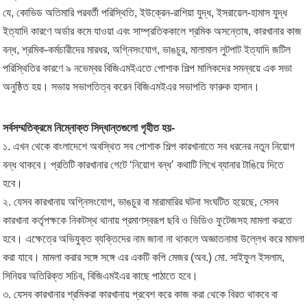
যে, কোভিড অতিমারি পরবর্তী পরিস্থিতি, ইউক্রেন-রাশিয়া যুদ্ধ, ইসরায়েল-হামাস যুদ্ধ
ইত্যাদি কারণে অর্ডার কমে যাওয়া এবং সাম্প্রতিককালে শ্রমিক অসন্তোষ, কারখানার কাজ
বন্ধ, শ্রমিক-কর্মচারীদের মারধর, অগ্নিসংযোগ, ভাঙচুর, মালামাল লুটপাট ইত্যাদি জটিল
পরিস্থিতির কারণে ৯ নভেম্বর বিজিএমইএতে পোশাক শিল্প মালিকদের সমন্বয়ে এক সভা
অনুষ্ঠিত হয়। সভায় সভাপতিত্ব করেন বিজিএমইএর সভাপতি ফারুক হাসান।
সর্বসম্মতিক্রমে নিম্নোক্ত সিদ্ধান্তগুলো গৃহীত হয়-
১. এখন থেকে বাংলাদেশে অবস্থিত সব পোশাক শিল্প কারখানাতে সব ধরনের নতুন নিয়োগ
বন্ধ থাকবে। প্রতিটি কারখানার গেটে ‘নিয়োগ বন্ধ’ কথাটি লিখে ব্যানার টাঙিয়ে দিতে
হবে।
২. যেসব কারখানায় অগ্নিসংযোগ, ভাঙচুর বা মারামারির ঘটনা সংঘটিত হয়েছে, সেসব
কারখানা কর্তৃপক্ষকে নিকটস্থ থানায় প্রমাণস্বরূপ ছবি ও ভিডিও ফুটেজসহ মামলা করতে
হবে। এক্ষেত্রে অভিযুক্ত ব্যক্তিদের নাম জানা না থাকলে অজ্ঞাতনামা উল্লেখ করে মামলা
করা যাবে। মামলা করার সঙ্গে সঙ্গে এর একটি কপি মেজর (অব.) মো. সাইফুল ইসলাম,
সিনিয়র অতিরিক্ত সচিব, বিজিএমইএর কাছে পাঠাতে হবে।
৩. যেসব কারখানার শ্রমিকরা কারখানায় প্রবেশ করে কাজ করা থেকে বিরত থাকবে বা