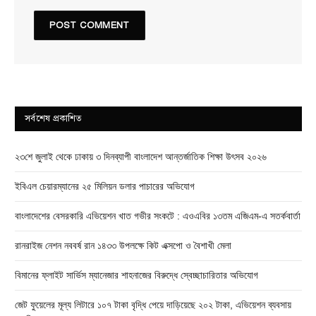
সর্বশেষ প্রকাশিত
২৩শে জুলাই থেকে ঢাকায় ৩ দিনব্যাপী বাংলাদেশ আন্তর্জাতিক শিক্ষা উৎসব ২০২৬
ইবিএল চেয়ারম্যানের ২৫ মিলিয়ন ডলার পাচারের অভিযোগ
বাংলাদেশের বেসরকারি এভিয়েশন খাত গভীর সংকটে : এওএবির ১৩তম এজিএম-এ সতর্কবার্তা
রানরাইজ নেশন নববর্ষ রান ১৪৩৩ উপলক্ষে কিট এক্সপো ও বৈশাখী মেলা
বিমানের ফ্লাইট সার্ভিস ম্যানেজার শাহনাজের বিরুদ্ধে স্বেচ্ছাচারিতার অভিযোগ
জেট ফুয়েলের মূল্য লিটারে ১০৭ টাকা বৃদ্ধি পেয়ে দাড়িয়েছে ২০২ টাকা, এভিয়েশন ব্যবসায়