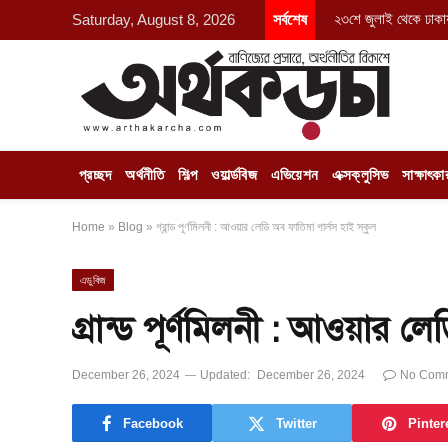
২৩শে জুলাই থেকে ঢাকায
Saturday, August 8, 2026
সর্বশেষ
প্রচ্ছদ
অর্থনীতি
শিল্প
ওয়ার্ল্ডবিজ
এভিয়েশন
এক্সক্লুসিভ
সাক্ষাৎকা
Home
»
Blog
»
গ্রান্ড পূর্ণমিলনী : আওয়ার লেডি অব ফাতিমা গার্লস হাই স্কুল
এডুবিজ
গ্রান্ড পূর্ণমিলনী : আওয়ার ল
December 26, 2024
Updated:
December 26, 2024
No Com
Facebook
Twitter
Pinter