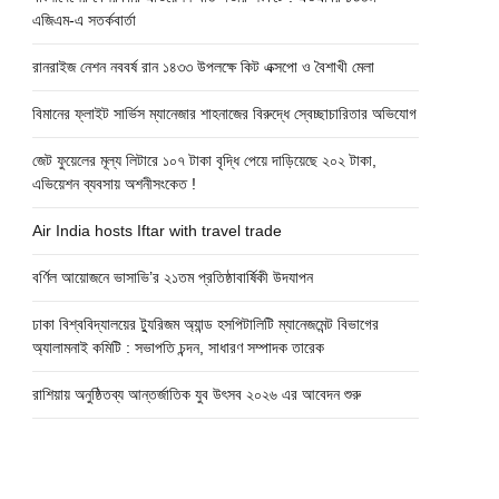
এজিএম-এ সতর্কবার্তা
রানরাইজ নেশন নববর্ষ রান ১৪৩৩ উপলক্ষে কিট এক্সপো ও বৈশাখী মেলা
বিমানের ফ্লাইট সার্ভিস ম্যানেজার শাহনাজের বিরুদ্ধে স্বেচ্ছাচারিতার অভিযোগ
জেট ফুয়েলের মূল্য লিটারে ১০৭ টাকা বৃদ্ধি পেয়ে দাড়িয়েছে ২০২ টাকা,
এভিয়েশন ব্যবসায় অশনীসংকেত !
Air India hosts Iftar with travel trade
বর্ণিল আয়োজনে ভাসাভি’র ২১তম প্রতিষ্ঠাবার্ষিকী উদযাপন
ঢাকা বিশ্ববিদ্যালয়ের ট্যুরিজম অ্যান্ড হসপিটালিটি ম্যানেজমেন্ট বিভাগের
অ্যালামনাই কমিটি : সভাপতি চন্দন, সাধারণ সম্পাদক তারেক
রাশিয়ায় অনুষ্ঠিতব্য আন্তর্জাতিক যুব উৎসব ২০২৬ এর আবেদন শুরু