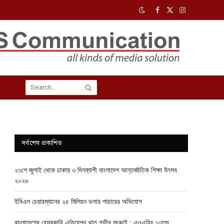
Facebook
X
Instagram
(Twitter)
সর্বশেষ প্রকাশিত
২৩শে জুলাই থেকে ঢাকায় ৩ দিনব্যাপী বাংলাদেশ আন্তর্জাতিক শিক্ষা উৎসব
২০২৬
ইবিএল চেয়ারম্যানের ২৫ মিলিয়ন ডলার পাচারের অভিযোগ
বাংলাদেশের বেসরকারি এভিয়েশন খাত গভীর সংকটে : এওএবির ১৩তম