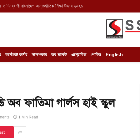
় ৩ দিনব্যাপী বাংলাদেশ আন্তর্জাতিক শিক্ষা উৎসব ২০২৬
র
কর্পোরেট কর্নার
সাক্ষাৎকার
জব মার্কেট
এগ্রোবিজ
শোবিজ
English
েডি অব ফাতিমা গার্লস হাই স্কুল
ments
1 Min Read
est