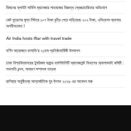
বিমানের ফ্লাইট সার্ভিস ম্যানেজার শাহনাজের বিরুদ্ধে স্বেচ্ছাচারিতার অভিযোগ
জেট ফুয়েলের মূল্য লিটারে ১০৭ টাকা বৃদ্ধি পেয়ে দাড়িয়েছে ২০২ টাকা, এভিয়েশন ব্যবসায়
অশনীসংকেত !
Air India hosts Iftar with travel trade
বর্ণিল আয়োজনে ভাসাভি’র ২১তম প্রতিষ্ঠাবার্ষিকী উদযাপন
ঢাকা বিশ্ববিদ্যালয়ের ট্যুরিজম অ্যান্ড হসপিটালিটি ম্যানেজমেন্ট বিভাগের অ্যালামনাই কমিটি :
সভাপতি চন্দন, সাধারণ সম্পাদক তারেক
রাশিয়ায় অনুষ্ঠিতব্য আন্তর্জাতিক যুব উৎসব ২০২৬ এর আবেদন শুরু