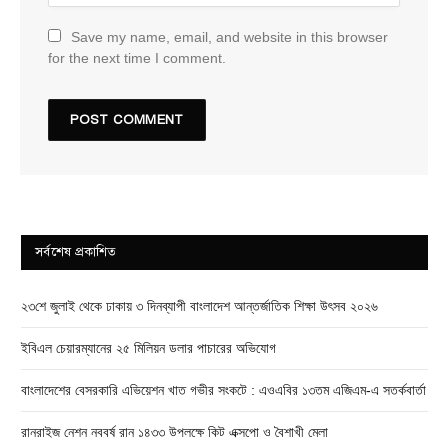
Save my name, email, and website in this browser
for the next time I comment.
সর্বশেষ প্রকাশিত
২৩শে জুলাই থেকে ঢাকায় ৩ দিনব্যাপী বাংলাদেশ আন্তর্জাতিক শিক্ষা উৎসব ২০২৬
ইবিএল চেয়ারম্যানের ২৫ মিলিয়ন ডলার পাচারের অভিযোগ
বাংলাদেশের বেসরকারি এভিয়েশন খাত গভীর সংকটে : এওএবির ১৩তম এজিএম-এ সতর্কবার্তা
রানরাইজ নেশন নববর্ষ রান ১৪৩৩ উপলক্ষে কিট এক্সপো ও বৈশাখী মেলা