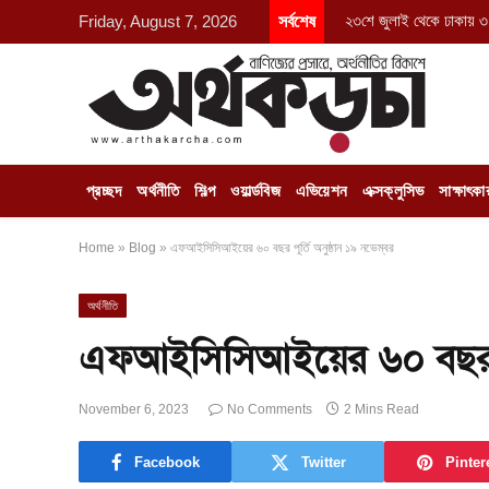
২৩শে জুলাই থেকে ঢাকায় ৩ 
Friday, August 7, 2026
সর্বশেষ
প্রচ্ছদ
অর্থনীতি
শিল্প
ওয়ার্ল্ডবিজ
এভিয়েশন
এক্সক্লুসিভ
সাক্ষাৎকা
Home
»
Blog
»
এফআইসিসিআইয়ের ৬০ বছর পূর্তি অনুষ্ঠান ১৯ নভেম্বর
অর্থনীতি
এফআইসিসিআইয়ের ৬০ বছর পূর্
November 6, 2023
No Comments
2 Mins Read
Facebook
Twitter
Pinter