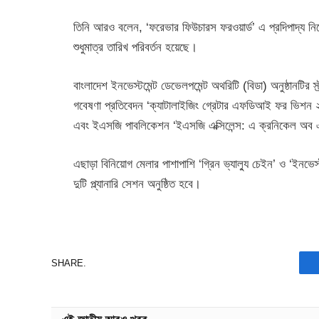
তিনি আরও বলেন, ‘ফরেভার ফিউচারস ফরওয়ার্ড’ এ প্রদিপাদ্য নিয়
শুধুমাত্র তারিখ পরিবর্তন হয়েছে।
বাংলাদেশ ইনভেস্টমেন্ট ডেভেলপমেন্ট অথরিটি (বিডা) অনুষ্ঠানটির 
গবেষণা প্রতিবেদন ‘ক্যাটালাইজিং গ্রেটার এফডিআই ফর ভিশন ২০৪১
এবং ইএসজি পাবলিকেশন ‘ইএসজি এক্সিলেন্স: এ ক্রনিকেল অ
এছাড়া বিনিয়োগ মেলার পাশাপাশি ‘গ্রিন ভ্যাল্যু চেইন’ ও ‘ইনভেস্ট
দুটি প্ল্যানারি সেশন অনুষ্ঠিত হবে।
SHARE.