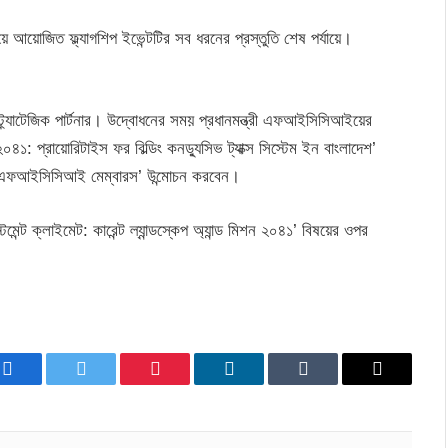
ে আয়োজিত ফ্ল্যাগশিপ ইভেন্টটির সব ধরনের প্রস্তুতি শেষ পর্যায়ে।
স্ট্র্যাটেজিক পার্টনার। উদ্বোধনের সময় প্রধানমন্ত্রী এফআইসিসিআইয়ের
: প্রায়োরিটাইস ফর বিল্ডিং কনড্যুসিভ ট্যাক্স সিস্টেম ইন বাংলাদেশ’
ব এফআইসিসিআই মেম্বারস’ উন্মোচন করবেন।
মেন্ট ক্লাইমেট: কারেন্ট ল্যান্ডস্কেপ অ্যান্ড মিশন ২০৪১’ বিষয়ের ওপর
Facebook
Twitter
Pinterest
LinkedIn
Tumblr
Email