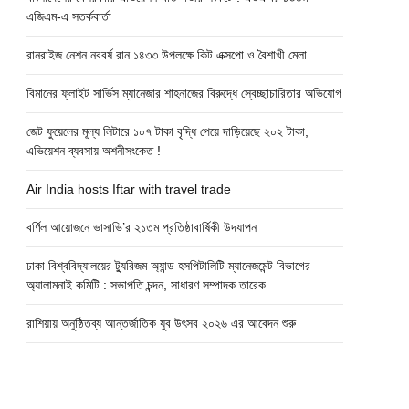
এজিএম-এ সতর্কবার্তা
রানরাইজ নেশন নববর্ষ রান ১৪৩৩ উপলক্ষে কিট এক্সপো ও বৈশাখী মেলা
বিমানের ফ্লাইট সার্ভিস ম্যানেজার শাহনাজের বিরুদ্ধে স্বেচ্ছাচারিতার অভিযোগ
জেট ফুয়েলের মূল্য লিটারে ১০৭ টাকা বৃদ্ধি পেয়ে দাড়িয়েছে ২০২ টাকা,
এভিয়েশন ব্যবসায় অশনীসংকেত !
Air India hosts Iftar with travel trade
বর্ণিল আয়োজনে ভাসাভি’র ২১তম প্রতিষ্ঠাবার্ষিকী উদযাপন
ঢাকা বিশ্ববিদ্যালয়ের ট্যুরিজম অ্যান্ড হসপিটালিটি ম্যানেজমেন্ট বিভাগের
অ্যালামনাই কমিটি : সভাপতি চন্দন, সাধারণ সম্পাদক তারেক
রাশিয়ায় অনুষ্ঠিতব্য আন্তর্জাতিক যুব উৎসব ২০২৬ এর আবেদন শুরু