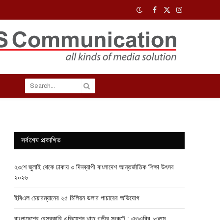
Facebook
X
Instagram
(Twitter)
সর্বশেষ প্রকাশিত
২৩শে জুলাই থেকে ঢাকায় ৩ দিনব্যাপী বাংলাদেশ আন্তর্জাতিক শিক্ষা উৎসব
২০২৬
ইবিএল চেয়ারম্যানের ২৫ মিলিয়ন ডলার পাচারের অভিযোগ
বাংলাদেশের বেসরকারি এভিয়েশন খাত গভীর সংকটে : এওএবির ১৩তম