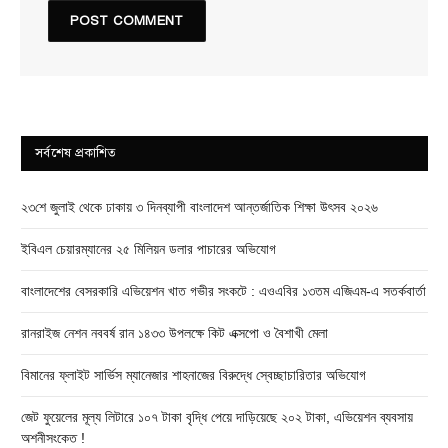
সর্বশেষ প্রকাশিত
২৩শে জুলাই থেকে ঢাকায় ৩ দিনব্যাপী বাংলাদেশ আন্তর্জাতিক শিক্ষা উৎসব ২০২৬
ইবিএল চেয়ারম্যানের ২৫ মিলিয়ন ডলার পাচারের অভিযোগ
বাংলাদেশের বেসরকারি এভিয়েশন খাত গভীর সংকটে : এওএবির ১৩তম এজিএম-এ সতর্কবার্তা
রানরাইজ নেশন নববর্ষ রান ১৪৩৩ উপলক্ষে কিট এক্সপো ও বৈশাখী মেলা
বিমানের ফ্লাইট সার্ভিস ম্যানেজার শাহনাজের বিরুদ্ধে স্বেচ্ছাচারিতার অভিযোগ
জেট ফুয়েলের মূল্য লিটারে ১০৭ টাকা বৃদ্ধি পেয়ে দাড়িয়েছে ২০২ টাকা, এভিয়েশন ব্যবসায়
অশনীসংকেত !