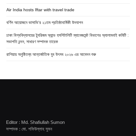
Air India hosts Iftar with travel trade
বর্ণিল আয়োজনে ভাসাভি’র ২১তম প্রতিষ্ঠাবার্ষিকী উদযাপন
ঢাকা বিশ্ববিদ্যালয়ের ট্যুরিজম অ্যান্ড হসপিটালিটি ম্যানেজমেন্ট বিভাগের অ্যালামনাই কমিটি :
সভাপতি চন্দন, সাধারণ সম্পাদক তারেক
রাশিয়ায় অনুষ্ঠিতব্য আন্তর্জাতিক যুব উৎসব ২০২৬ এর আবেদন শুরু
Editor : Md. Shafiullah Sumon
সম্পাদক : মো. শফিউল্লাহ সুমন