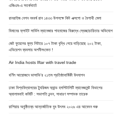
এজিএম-এ সতর্কবার্তা
রানরাইজ নেশন নববর্ষ রান ১৪৩৩ উপলক্ষে কিট এক্সপো ও বৈশাখী মেলা
বিমানের ফ্লাইট সার্ভিস ম্যানেজার শাহনাজের বিরুদ্ধে স্বেচ্ছাচারিতার অভিযোগ
জেট ফুয়েলের মূল্য লিটারে ১০৭ টাকা বৃদ্ধি পেয়ে দাড়িয়েছে ২০২ টাকা,
এভিয়েশন ব্যবসায় অশনীসংকেত !
Air India hosts Iftar with travel trade
বর্ণিল আয়োজনে ভাসাভি’র ২১তম প্রতিষ্ঠাবার্ষিকী উদযাপন
ঢাকা বিশ্ববিদ্যালয়ের ট্যুরিজম অ্যান্ড হসপিটালিটি ম্যানেজমেন্ট বিভাগের
অ্যালামনাই কমিটি : সভাপতি চন্দন, সাধারণ সম্পাদক তারেক
রাশিয়ায় অনুষ্ঠিতব্য আন্তর্জাতিক যুব উৎসব ২০২৬ এর আবেদন শুরু