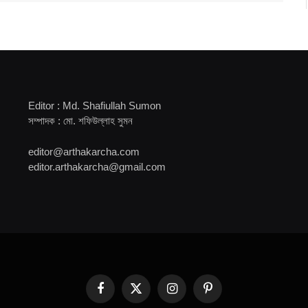
Editor : Md. Shafiullah Sumon
সম্পাদক : মো. শফিউল্লাহ সুমন
editor@arthakarcha.com
editor.arthakarcha@gmail.com
Facebook
X
Instagram
Pinterest
(Twitter)