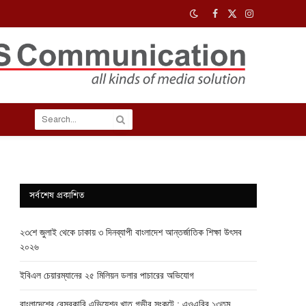
Facebook
X
Instagram
(Twitter)
সর্বশেষ প্রকাশিত
২৩শে জুলাই থেকে ঢাকায় ৩ দিনব্যাপী বাংলাদেশ আন্তর্জাতিক শিক্ষা উৎসব
২০২৬
ইবিএল চেয়ারম্যানের ২৫ মিলিয়ন ডলার পাচারের অভিযোগ
বাংলাদেশের বেসরকারি এভিয়েশন খাত গভীর সংকটে : এওএবির ১৩তম