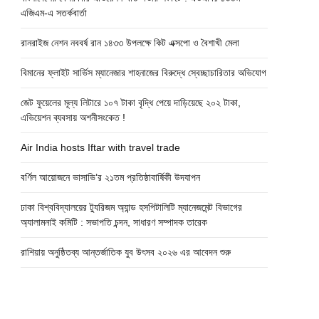
এজিএম-এ সতর্কবার্তা
রানরাইজ নেশন নববর্ষ রান ১৪৩৩ উপলক্ষে কিট এক্সপো ও বৈশাখী মেলা
বিমানের ফ্লাইট সার্ভিস ম্যানেজার শাহনাজের বিরুদ্ধে স্বেচ্ছাচারিতার অভিযোগ
জেট ফুয়েলের মূল্য লিটারে ১০৭ টাকা বৃদ্ধি পেয়ে দাড়িয়েছে ২০২ টাকা,
এভিয়েশন ব্যবসায় অশনীসংকেত !
Air India hosts Iftar with travel trade
বর্ণিল আয়োজনে ভাসাভি’র ২১তম প্রতিষ্ঠাবার্ষিকী উদযাপন
ঢাকা বিশ্ববিদ্যালয়ের ট্যুরিজম অ্যান্ড হসপিটালিটি ম্যানেজমেন্ট বিভাগের
অ্যালামনাই কমিটি : সভাপতি চন্দন, সাধারণ সম্পাদক তারেক
রাশিয়ায় অনুষ্ঠিতব্য আন্তর্জাতিক যুব উৎসব ২০২৬ এর আবেদন শুরু