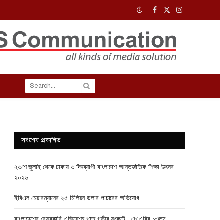
Facebook
X
Instagram
(Twitter)
সর্বশেষ প্রকাশিত
২৩শে জুলাই থেকে ঢাকায় ৩ দিনব্যাপী বাংলাদেশ আন্তর্জাতিক শিক্ষা উৎসব
২০২৬
ইবিএল চেয়ারম্যানের ২৫ মিলিয়ন ডলার পাচারের অভিযোগ
বাংলাদেশের বেসরকারি এভিয়েশন খাত গভীর সংকটে : এওএবির ১৩তম