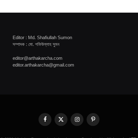
Editor : Md. Shafiullah Sumon
সম্পাদক : মো. শফিউল্লাহ সুমন
editor@arthakarcha.com
editor.arthakarcha@gmail.com
Facebook
X
Instagram
Pinterest
(Twitter)